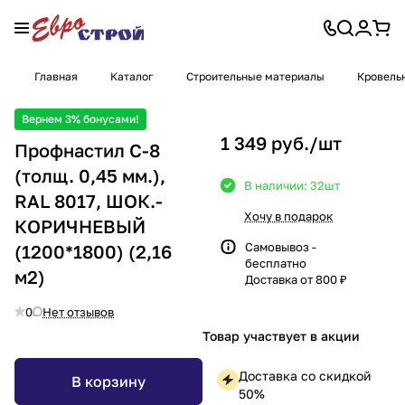
Главная
Каталог
Строительные материалы
Кровель
Вернем 3% бонусами!
1 349 руб./
шт
Профнастил С-8
(толщ. 0,45 мм.),
В наличии: 32
шт
RAL 8017, ШОК.-
Хочу в подарок
КОРИЧНЕВЫЙ
Самовывоз -
(1200*1800) (2,16
бесплатно
м2)
Доставка от 800 ₽
0
Нет отзывов
Товар участвует в акции
Доставка со скидкой
В корзину
50%