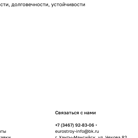
сти, долговечности, устойчивости
Связаться с нами
ь
+7 (3467) 92-83-06
аты
eurostroy-info@bk.ru
тавки
г. Ханты-Мансийск, ул. Чехова 82