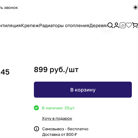
ть звонок
нтиляция
Крепеж
Радиаторы отопления
Деревянный погона
899 руб./
шт
,45
В корзину
В наличии: 35
шт
Хочу в подарок
Самовывоз - бесплатно
Доставка от 800 ₽