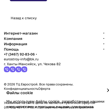
Назад к списку
Интернет-магазин
Компания
Информация
Помощь
+7 (3467) 92-83-06
eurostroy-info@bk.ru
г. Ханты-Мансийск, ул. Чехова 82
© 2026 ТЦ Еврострой. Все права сохранены.
Конфиденциальность
Оферта
Файлы cookie
Мы используем файлы cookie, разработанные нашими
Указанные на сайте цены не являются публичной офертой
специалистами и третьими лицами, для анализа
(ст.435, 437 ГК РФ).Используемые на сайте изображения