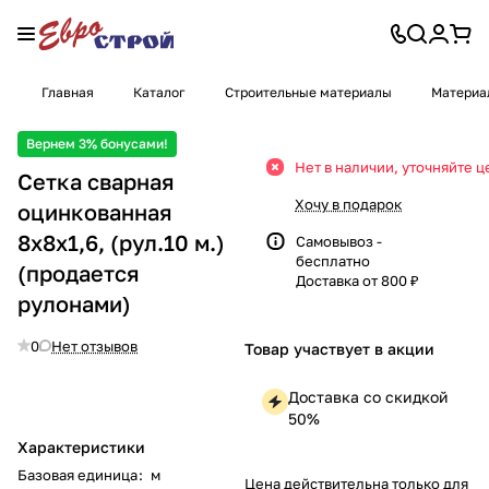
Главная
Каталог
Строительные материалы
Материа
Вернем 3% бонусами!
Нет в наличии, уточняйте ц
Сетка сварная
Хочу в подарок
оцинкованная
8х8х1,6, (рул.10 м.)
Самовывоз -
бесплатно
(продается
Доставка от 800 ₽
рулонами)
0
Нет отзывов
Товар участвует в акции
Доставка со скидкой
50%
Характеристики
Базовая единица
:
м
Цена действительна только для