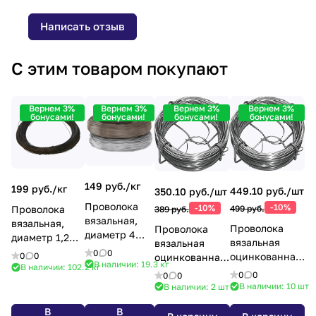
Написать отзыв
С этим товаром покупают
Вернем 3%
Вернем 3%
Вернем 3%
Вернем 3%
бонусами!
бонусами!
бонусами!
бонусами!
149 руб./
кг
199 руб./
кг
449.10 руб./
шт
350.10 руб./
шт
Проволока
-10%
-10%
499 руб.
Проволока
389 руб.
вязальная,
вязальная,
Проволока
Проволока
диаметр 4
диаметр 1,2
вязальная
вязальная
мм. (10 м/кг.)
мм (100 м/кг.)
0
0
оцинкованная
0
0
оцинкованная
В наличии: 19.3
кг
В наличии: 102.2
кг
1,2 мм x 50 м
0,9 мм x 50 м
0
0
0
0
В наличии: 10
шт
В наличии: 2
шт
В
В