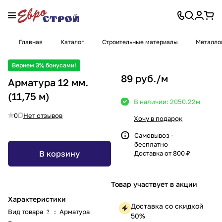
Главная
Каталог
Строительные материалы
Металло
Вернем 3% бонусами!
89 руб./
м
Арматура 12 мм.
(11,75 м)
В наличии: 2050.22
м
0
Нет отзывов
Хочу в подарок
Самовывоз -
бесплатно
В корзину
Доставка от 800 ₽
Товар участвует в акции
Характеристики
Доставка со скидкой
Вид товара
:
Арматура
?
50%