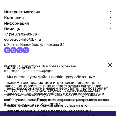
Интернет-магазин
Компания
Информация
Помощь
+7 (3467) 92-83-06
eurostroy-info@bk.ru
г. Ханты-Мансийск, ул. Чехова 82
© 2026 ТЦ Еврострой. Все права сохранены.
Файлы cookie
Конфиденциальность
Оферта
Мы используем файлы cookie, разработанные
нашими специалистами и третьими лицами, для
Указанные на сайте цены не являются публичной офертой
анализа событий на нашем веб-сайте, что позволяет
(ст.435, 437 ГК РФ).Используемые на сайте изображения
нам улучшать взаимодействие с пользователями и
товаров могут включать дополнительное оборудование и
обслуживание. Продолжая просмотр страниц
компоненты,не входящие в стандартную комплектацию товара.
Все цены указаны в рублях (PУБ.)
нашего сайта, вы принимаете условия его
использования. Более подробные сведения