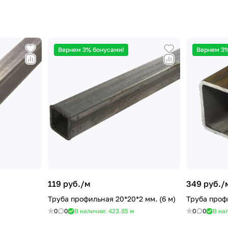
Вернем 3% бонусами!
Вернем 3%
119 руб./
м
349 руб./
Труба профильная 20*20*2 мм. (6 м)
Труба профи
0
0
В наличии: 423.85
м
0
0
В на