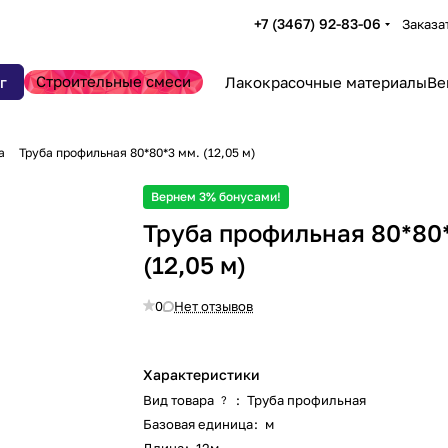
+7 (3467) 92-83-06
Заказа
Строительные смеси
г
Лакокрасочные материалы
Ве
а
Труба профильная 80*80*3 мм. (12,05 м)
Вернем 3% бонусами!
Труба профильная 80*80
(12,05 м)
0
Нет отзывов
Характеристики
Вид товара
:
Труба профильная
?
Базовая единица
:
м