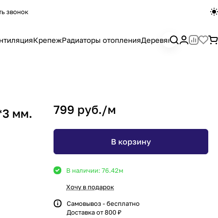
ть звонок
нтиляция
Крепеж
Радиаторы отопления
Деревянный погона
799 руб./
м
*3 мм.
В корзину
В наличии: 76.42
м
Хочу в подарок
Самовывоз - бесплатно
Доставка от 800 ₽