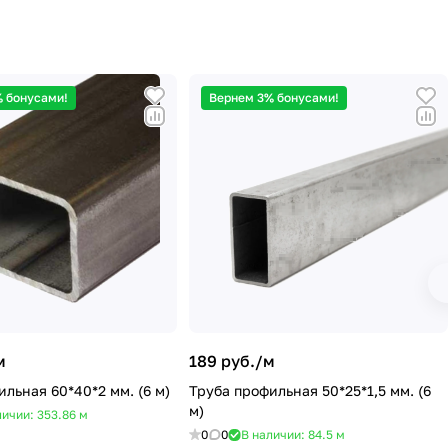
 бонусами!
Вернем 3% бонусами!
м
189 руб./
м
льная 60*40*2 мм. (6 м)
Труба профильная 50*25*1,5 мм. (6
м)
личии: 353.86
м
0
0
В наличии: 84.5
м