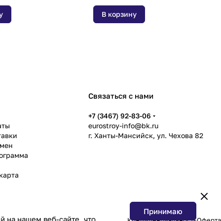
у
В корзину
Связаться с нами
ь
+7 (3467) 92-83-06
аты
eurostroy-info@bk.ru
тавки
г. Ханты-Мансийск, ул. Чехова 82
бмен
рограмма
карта
Принимаю
 на нашем веб-сайте, что
Конфиденциальность
Оферта