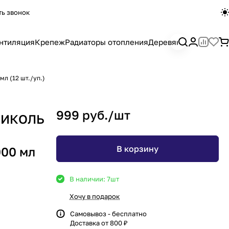
ть звонок
нтиляция
Крепеж
Радиаторы отопления
Деревянный погона
л (12 шт./уп.)
999 руб./
шт
НИКОЛЬ
В корзину
000 мл
В наличии: 7
шт
Хочу в подарок
Самовывоз - бесплатно
Доставка от 800 ₽