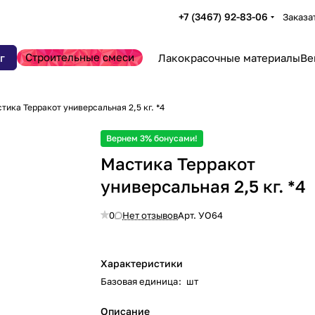
+7 (3467) 92-83-06
Заказа
Строительные смеси
г
Лакокрасочные материалы
Ве
тика Терракот универсальная 2,5 кг. *4
Вернем 3% бонусами!
Мастика Терракот
универсальная 2,5 кг. *4
0
Нет отзывов
Арт.
УО64
Характеристики
Базовая единица
:
шт
Описание