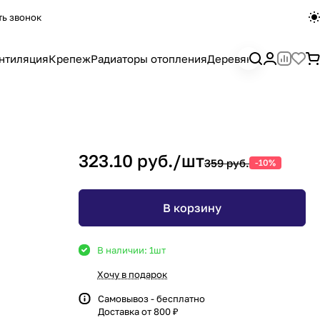
ть звонок
нтиляция
Крепеж
Радиаторы отопления
Деревянный погона
323.10 руб./
шт
359 руб.
-10%
В корзину
В наличии: 1
шт
Хочу в подарок
Самовывоз - бесплатно
Доставка от 800 ₽