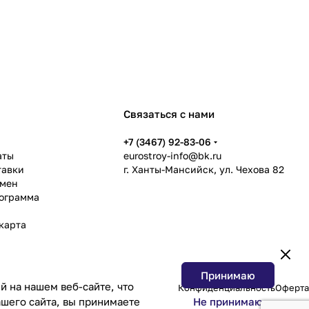
Связаться с нами
ь
+7 (3467) 92-83-06
аты
eurostroy-info@bk.ru
тавки
г. Ханты-Мансийск, ул. Чехова 82
бмен
рограмма
карта
Принимаю
 на нашем веб-сайте, что
Конфиденциальность
Оферта
Не принимаю
шего сайта, вы принимаете