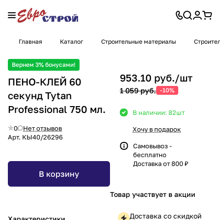
Главная
Каталог
Строительные материалы
Строите
Вернем 3% бонусами!
953.10 руб./
шт
ПЕНО-КЛЕЙ 60
1 059 руб.
-10%
секунд Tytan
Professional 750 мл.
В наличии: 82
шт
0
Нет отзывов
Хочу в подарок
Арт.
КЫ40/26296
Самовывоз -
бесплатно
Доставка от 800 ₽
В корзину
Товар участвует в акции
Доставка со скидкой
Характеристики