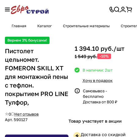
Главная
Каталог
Строительные материалы
Строите
Вернем 3% бонусами!
1 394.10 руб./
шт
Пистолет
1 549 руб.
-10%
цельномет.
FOMERON SKILL XT
В наличии: 2
шт
для монтажной пены
Хочу в подарок
с тефлон.
Самовывоз -
покрытием PRO LINE
бесплатно
Тулфор,
Доставка от 800 ₽
0
Нет отзывов
Арт.
590127
Товар участвует в акции
Доставка со скидкой