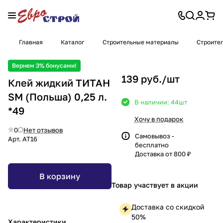
Главная
Каталог
Строительные материалы
Строите
Вернем 3% бонусами!
139 руб./
шт
Клей жидкий ТИТАН
SM (Польша) 0,25 л.
В наличии: 44
шт
*49
Хочу в подарок
0
Нет отзывов
Самовывоз -
Арт.
АТ16
бесплатно
Доставка от 800 ₽
В корзину
Товар участвует в акции
Доставка со скидкой
50%
Характеристики