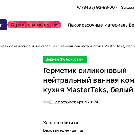
+7 (3467) 92-83-06
Заказа
Строительные смеси
г
Лакокрасочные материалы
Ве
метик силиконовый нейтральный ванная комната и кухня MasterTeks, белы
Вернем 3% бонусами!
Герметик силиконовый
нейтральный ванная ком
кухня MasterTeks, белый 
0
Нет отзывов
Арт.
9781746
Характеристики
Базовая единица
:
шт