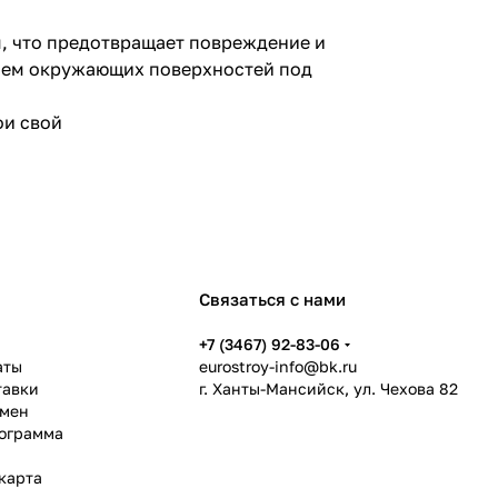
ы, что предотвращает повреждение и
нием окружающих поверхностей под
ои свой
Связаться с нами
ь
+7 (3467) 92-83-06
аты
eurostroy-info@bk.ru
тавки
г. Ханты-Мансийск, ул. Чехова 82
бмен
рограмма
карта