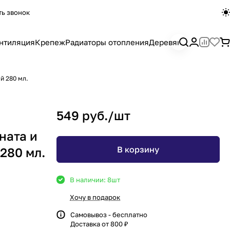
ть звонок
нтиляция
Крепеж
Радиаторы отопления
Деревянный погона
й 280 мл.
549 руб./
шт
ната и
В корзину
280 мл.
В наличии: 8
шт
Хочу в подарок
Самовывоз - бесплатно
Доставка от 800 ₽