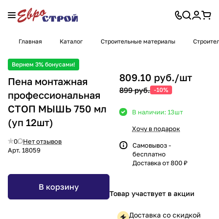
Главная
Каталог
Строительные материалы
Строите
Вернем 3% бонусами!
809.10 руб./
шт
Пена монтажная
899 руб.
-10%
профессиональная
СТОП МЫШЬ 750 мл
В наличии: 13
шт
(уп 12шт)
Хочу в подарок
0
Нет отзывов
Самовывоз -
Арт.
18059
бесплатно
Доставка от 800 ₽
В корзину
Товар участвует в акции
Доставка со скидкой