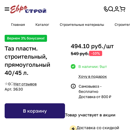
Главная
Каталог
Строительные материалы
Строите
Вернем 3% бонусами!
494.10 руб./
шт
Таз пластм.
549 руб.
-10%
строительный,
прямоугольный
В наличии: 9
шт
40/45 л.
Хочу в подарок
0
Нет отзывов
Самовывоз -
Арт.
ЭБ30
бесплатно
Доставка от 800 ₽
В корзину
Товар участвует в акции
Доставка со скидкой