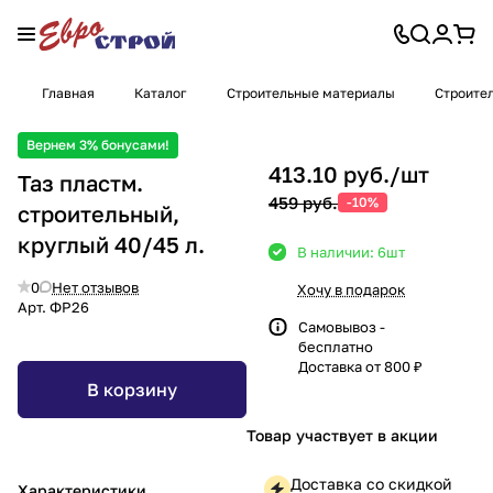
Главная
Каталог
Строительные материалы
Строите
Вернем 3% бонусами!
413.10 руб./
шт
Таз пластм.
459 руб.
-10%
строительный,
круглый 40/45 л.
В наличии: 6
шт
0
Нет отзывов
Хочу в подарок
Арт.
ФР26
Самовывоз -
бесплатно
Доставка от 800 ₽
В корзину
Товар участвует в акции
Доставка со скидкой
Характеристики