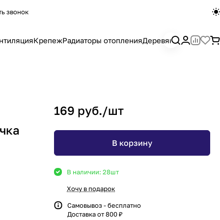
ть звонок
нтиляция
Крепеж
Радиаторы отопления
Деревянный погона
169 руб./
шт
учка
В корзину
В наличии: 28
шт
Хочу в подарок
Самовывоз - бесплатно
Доставка от 800 ₽