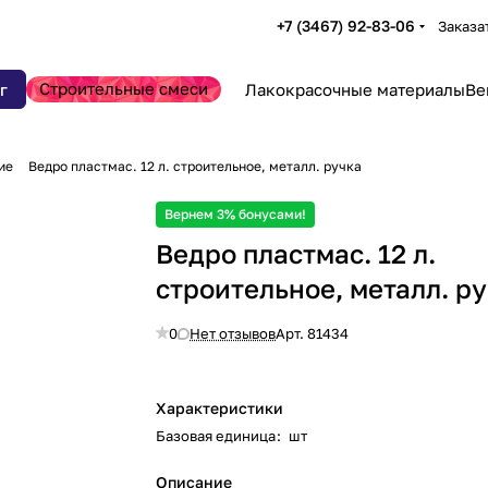
+7 (3467) 92-83-06
Заказа
Строительные смеси
г
Лакокрасочные материалы
Ве
ие
Ведро пластмас. 12 л. строительное, металл. ручка
Вернем 3% бонусами!
Ведро пластмас. 12 л.
строительное, металл. р
0
Нет отзывов
Арт.
81434
Характеристики
Базовая единица
:
шт
Описание