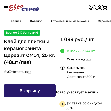
Главная
Каталог
Строительные материалы
Строител
Вернем 3% бонусами!
1 099 руб./
шт
Клей для плитки и
керамогранита
В наличии: 144
шт
Церезит СМ14, 25 кг.
Хочу в подарок
(48шт/пал)
Самовывоз -
0
Нет отзывов
бесплатно
Доставка от 800 ₽
В корзину
Товар участвует в акции
Доставка со скидкой
50%