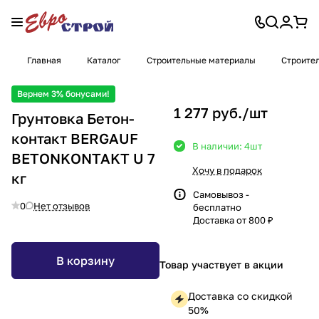
Главная
Каталог
Строительные материалы
Строител
Вернем 3% бонусами!
1 277 руб./
шт
Грунтовка Бетон-
контакт BERGAUF
В наличии: 4
шт
BETONKONTAKT U 7
Хочу в подарок
кг
Самовывоз -
0
Нет отзывов
бесплатно
Доставка от 800 ₽
В корзину
Товар участвует в акции
Доставка со скидкой
50%