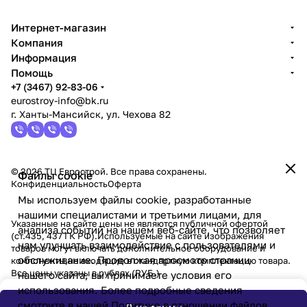
Интернет-магазин
Компания
Информация
Помощь
+7 (3467) 92-83-06
eurostroy-info@bk.ru
г. Ханты-Мансийск, ул. Чехова 82
© 2026 ТЦ Еврострой. Все права сохранены.
Файлы cookie
Конфиденциальность
Оферта
Мы используем файлы cookie, разработанные
нашими специалистами и третьими лицами, для
Указанные на сайте цены не являются публичной офертой
анализа событий на нашем веб-сайте, что позволяет
(ст.435, 437 ГК РФ).Используемые на сайте изображения
нам улучшать взаимодействие с пользователями и
товаров могут включать дополнительное оборудование и
обслуживание. Продолжая просмотр страниц
компоненты,не входящие в стандартную комплектацию товара.
Все цены указаны в рублях (PУБ.)
нашего сайта, вы принимаете условия его
использования. Более подробные сведения
смотрите в нашей
Политике в отношении файлов