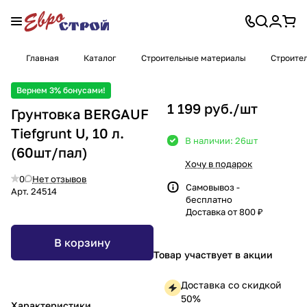
Главная
Каталог
Строительные материалы
Строител
Вернем 3% бонусами!
1 199 руб./
шт
Грунтовка BERGAUF
Tiefgrunt U, 10 л.
В наличии: 26
шт
(60шт/пал)
Хочу в подарок
0
Нет отзывов
Самовывоз -
Арт.
24514
бесплатно
Доставка от 800 ₽
В корзину
Товар участвует в акции
Доставка со скидкой
50%
Характеристики