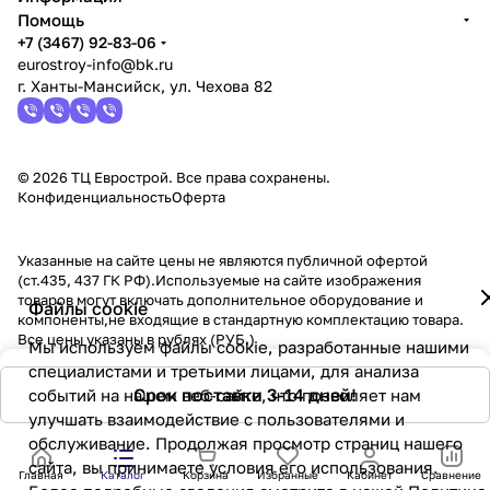
Помощь
+7 (3467) 92-83-06
eurostroy-info@bk.ru
г. Ханты-Мансийск, ул. Чехова 82
© 2026 ТЦ Еврострой. Все права сохранены.
Конфиденциальность
Оферта
Указанные на сайте цены не являются публичной офертой
(ст.435, 437 ГК РФ).Используемые на сайте изображения
товаров могут включать дополнительное оборудование и
Файлы cookie
компоненты,не входящие в стандартную комплектацию товара.
Все цены указаны в рублях (PУБ.)
Мы используем файлы cookie, разработанные нашими
специалистами и третьими лицами, для анализа
Срок поставки 3-14 дней!
событий на нашем веб-сайте, что позволяет нам
улучшать взаимодействие с пользователями и
обслуживание. Продолжая просмотр страниц нашего
сайта, вы принимаете условия его использования.
Главная
Каталог
Корзина
Избранные
Кабинет
Сравнение