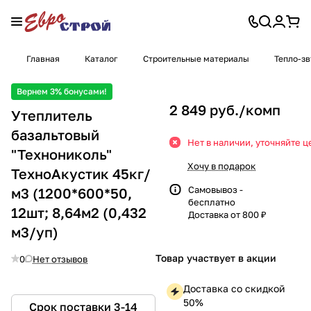
Главная
Каталог
Строительные материалы
Тепло-з
Вернем 3% бонусами!
2 849 руб./
комп
Утеплитель
базальтовый
Нет в наличии, уточняйте ц
"Технониколь"
Хочу в подарок
ТехноАкустик 45кг/
Самовывоз -
м3 (1200*600*50,
бесплатно
12шт; 8,64м2 (0,432
Доставка от 800 ₽
м3/уп)
Товар участвует в акции
0
Нет отзывов
Доставка со скидкой
50%
Срок поставки 3-14