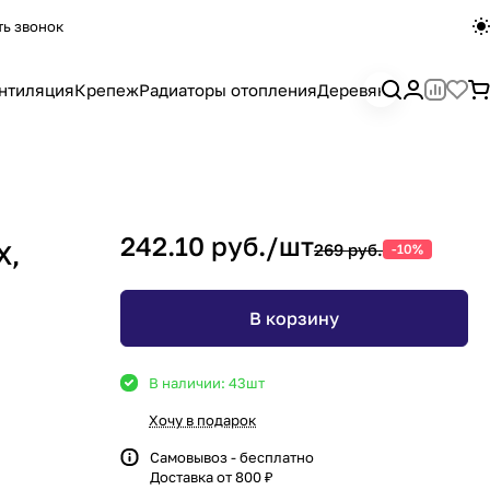
ть звонок
нтиляция
Крепеж
Радиаторы отопления
Деревянный погона
242.10 руб./
шт
Х,
269 руб.
-10%
В корзину
В наличии: 43
шт
Хочу в подарок
Самовывоз - бесплатно
Доставка от 800 ₽