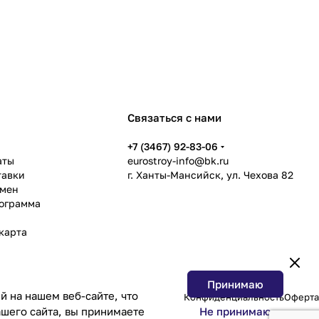
Связаться с нами
ь
+7 (3467) 92-83-06
аты
eurostroy-info@bk.ru
тавки
г. Ханты-Мансийск, ул. Чехова 82
бмен
рограмма
карта
Принимаю
 на нашем веб-сайте, что
Конфиденциальность
Оферта
Не принимаю
шего сайта, вы принимаете