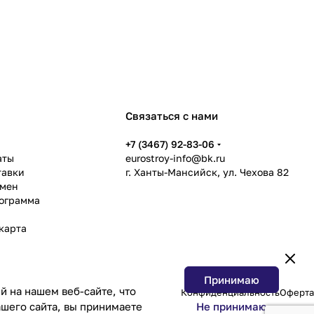
Связаться с нами
ь
+7 (3467) 92-83-06
аты
eurostroy-info@bk.ru
тавки
г. Ханты-Мансийск, ул. Чехова 82
бмен
рограмма
карта
Принимаю
 на нашем веб-сайте, что
Конфиденциальность
Оферта
Не принимаю
шего сайта, вы принимаете