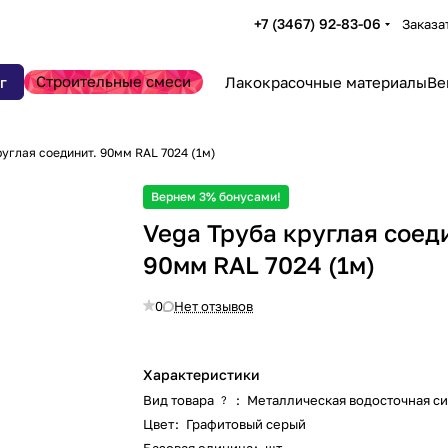
+7 (3467) 92-83-06
Заказа
Строительные смеси
г
Лакокрасочные материалы
Ве
руглая соединит. 90мм RAL 7024 (1м)
Вернем 3% бонусами!
Vega Труба круглая соед
90мм RAL 7024 (1м)
0
Нет отзывов
Характеристики
Вид товара
:
Металлическая водосточная с
?
Цвет
:
Графитовый серый