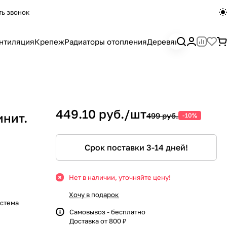
ть звонок
нтиляция
Крепеж
Радиаторы отопления
Деревянный погона
449.10 руб./
шт
инит.
499 руб.
-10%
Срок поставки 3-14 дней!
Нет в наличии, уточняйте цену!
Хочу в подарок
истема
Самовывоз - бесплатно
Доставка от 800 ₽