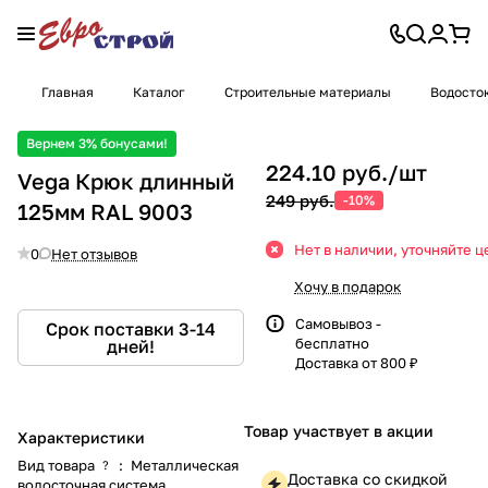
Главная
Каталог
Строительные материалы
Водосто
Вернем 3% бонусами!
224.10 руб./
шт
Vega Крюк длинный
249 руб.
-10%
125мм RAL 9003
Нет в наличии, уточняйте ц
0
Нет отзывов
Хочу в подарок
Самовывоз -
Срок поставки 3-14
бесплатно
дней!
Доставка от 800 ₽
Товар участвует в акции
Характеристики
Вид товара
:
Металлическая
?
Доставка со скидкой
водосточная система