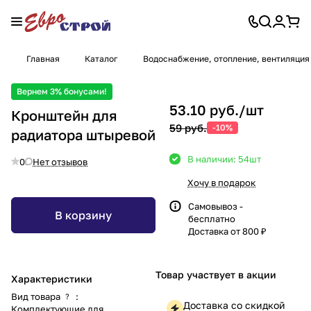
Главная
Каталог
Водоснабжение, отопление, вентиляция
Вернем 3% бонусами!
53.10 руб./
шт
Кронштейн для
59 руб.
-10%
радиатора штыревой
В наличии: 54
шт
0
Нет отзывов
Хочу в подарок
Самовывоз -
В корзину
бесплатно
Доставка от 800 ₽
Товар участвует в акции
Характеристики
Вид товара
:
?
Доставка со скидкой
Комплектующие для