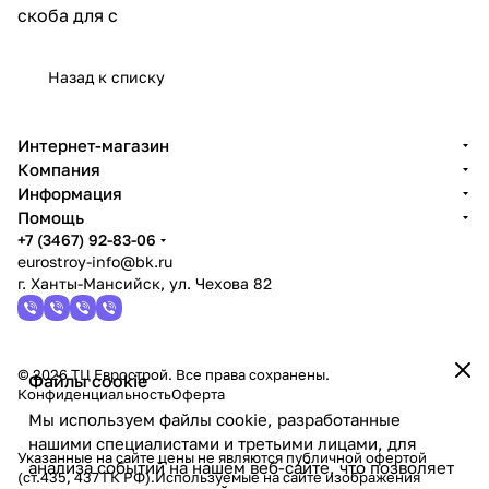
скоба для с
Назад к списку
Интернет-магазин
Компания
Информация
Помощь
+7 (3467) 92-83-06
eurostroy-info@bk.ru
г. Ханты-Мансийск, ул. Чехова 82
© 2026 ТЦ Еврострой. Все права сохранены.
Файлы cookie
Конфиденциальность
Оферта
Мы используем файлы cookie, разработанные
нашими специалистами и третьими лицами, для
Указанные на сайте цены не являются публичной офертой
анализа событий на нашем веб-сайте, что позволяет
(ст.435, 437 ГК РФ).Используемые на сайте изображения