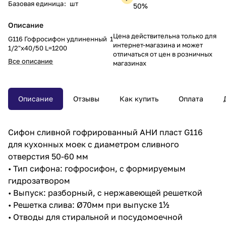
Базовая единица
:
шт
50%
Описание
Цена действительна только для
G116 Гофросифон удлиненный 1
интернет-магазина и может
1/2"х40/50 L=1200
отличаться от цен в розничных
Все описание
магазинах
Описание
Отзывы
Как купить
Оплата
Сифон сливной гофрированный АНИ пласт G116
для кухонных моек с диаметром сливного
отверстия 50-60 мм
• Тип сифона: гофросифон, с формируемым
гидрозатвором
• Выпуск: разборный, с нержавеющей решеткой
• Решетка слива: Ø70мм при выпуске 1½
• Отводы для стиральной и посудомоечной