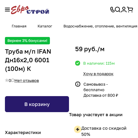
Главная
Каталог
Водоснабжение, отопление, вентиляция
Вернем 3% бонусами!
59 руб./
м
Труба м/п IFAN
Дн16х2,0 6001
В наличии: 115
м
(100м) К
Хочу в подарок
0
Нет отзывов
Самовывоз -
бесплатно
Доставка от 800 ₽
В корзину
Товар участвует в акции
Доставка со скидкой
Характеристики
50%