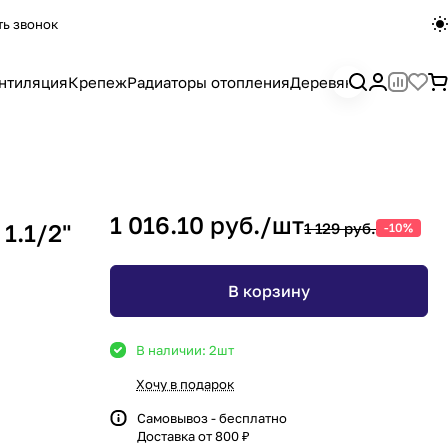
ть звонок
нтиляция
Крепеж
Радиаторы отопления
Деревянный погона
1 016.10 руб./
шт
1.1/2"
1 129 руб.
-10%
В корзину
В наличии: 2
шт
Хочу в подарок
Самовывоз - бесплатно
Доставка от 800 ₽