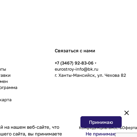
Связаться с нами
ь
+7 (3467) 92-83-06
аты
eurostroy-info@bk.ru
тавки
г. Ханты-Мансийск, ул. Чехова 82
бмен
рограмма
карта
Принимаю
 на нашем веб-сайте, что
Конфиденциальность
Оферта
Не принимаю
шего сайта, вы принимаете