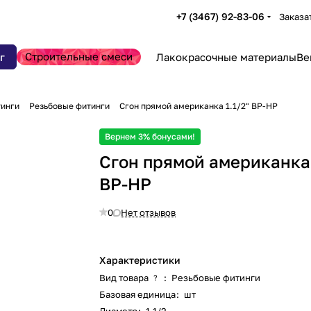
+7 (3467) 92-83-06
Заказа
Строительные смеси
г
Лакокрасочные материалы
Ве
тинги
Резьбовые фитинги
Сгон прямой американка 1.1/2" ВР-НР
Вернем 3% бонусами!
Сгон прямой американка 
ВР-НР
0
Нет отзывов
Характеристики
Вид товара
:
Резьбовые фитинги
?
Базовая единица
:
шт