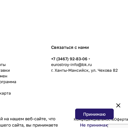
Связаться с нами
ь
+7 (3467) 92-83-06
аты
eurostroy-info@bk.ru
тавки
г. Ханты-Мансийск, ул. Чехова 82
бмен
рограмма
карта
Принимаю
 на нашем веб-сайте, что
Конфиденциальность
Оферта
Не принимаю
шего сайта, вы принимаете