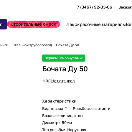
+7 (3467) 92-83-06
Заказа
Строительные смеси
г
Лакокрасочные материалы
Ве
тинги
Стальной трубопровод
Бочата Ду 50
Вернем 3% бонусами!
Бочата Ду 50
0
Нет отзывов
Характеристики
Вид товара
:
Резьбовые фитинги
?
Базовая единица
:
шт
Диаметр
:
50мм
Тип резьбы
:
Наружная