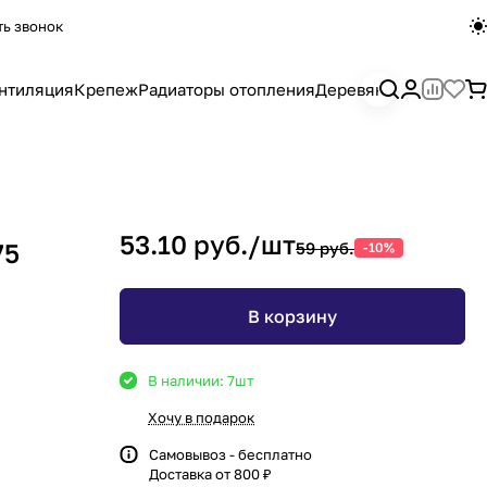
ть звонок
нтиляция
Крепеж
Радиаторы отопления
Деревянный погона
53.10 руб./
шт
75
59 руб.
-10%
В корзину
В наличии: 7
шт
Хочу в подарок
Самовывоз - бесплатно
Доставка от 800 ₽