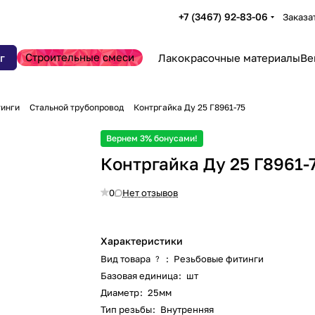
+7 (3467) 92-83-06
Заказа
Строительные смеси
г
Лакокрасочные материалы
Ве
тинги
Стальной трубопровод
Контргайка Ду 25 Г8961-75
Вернем 3% бонусами!
Контргайка Ду 25 Г8961-
0
Нет отзывов
Характеристики
Вид товара
:
Резьбовые фитинги
?
Базовая единица
:
шт
Диаметр
:
25мм
Тип резьбы
:
Внутренняя