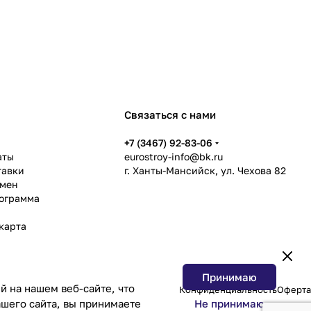
Связаться с нами
ь
+7 (3467) 92-83-06
аты
eurostroy-info@bk.ru
тавки
г. Ханты-Мансийск, ул. Чехова 82
бмен
рограмма
карта
Принимаю
 на нашем веб-сайте, что
Конфиденциальность
Оферта
Не принимаю
шего сайта, вы принимаете