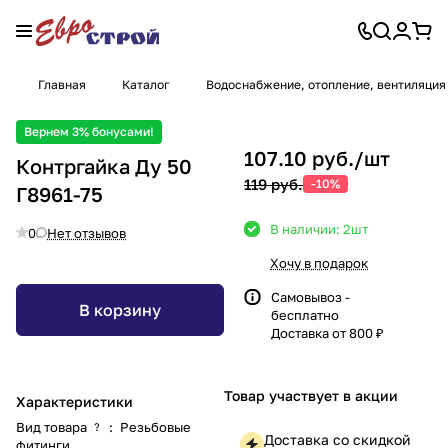
Главная
Каталог
Водоснабжение, отопление, вентиляция
Вернем 3% бонусами!
107.10 руб./
шт
Контргайка Ду 50
119 руб.
-10%
Г8961-75
В наличии: 2
шт
0
Нет отзывов
Хочу в подарок
Самовывоз -
В корзину
бесплатно
Доставка от 800 ₽
Товар участвует в акции
Характеристики
Вид товара
:
Резьбовые
?
Доставка со скидкой
фитинги