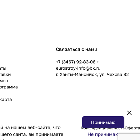
Связаться с нами
ь
+7 (3467) 92-83-06
аты
eurostroy-info@bk.ru
тавки
г. Ханты-Мансийск, ул. Чехова 82
бмен
рограмма
карта
Принимаю
 на нашем веб-сайте, что
Конфиденциальность
Оферта
Не принимаю
шего сайта, вы принимаете