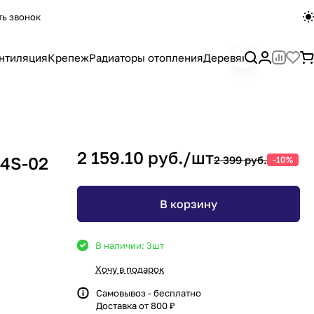
ть звонок
нтиляция
Крепеж
Радиаторы отопления
Деревянный погона
2 159.10 руб./
шт
 4S-02
2 399 руб.
-10%
В корзину
В наличии: 3
шт
Хочу в подарок
Самовывоз - бесплатно
Доставка от 800 ₽