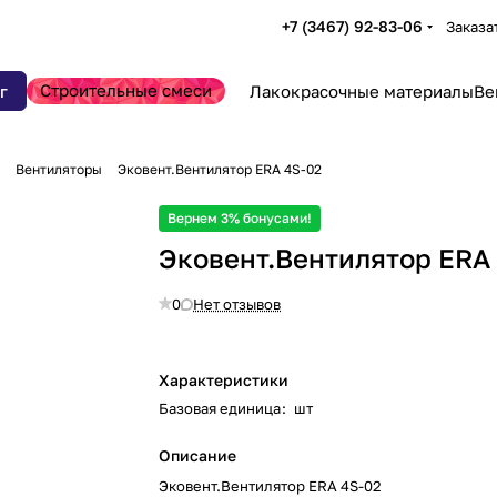
+7 (3467) 92-83-06
Заказа
Строительные смеси
г
Лакокрасочные материалы
Ве
Вентиляторы
Эковент.Вентилятор ERA 4S-02
Вернем 3% бонусами!
Эковент.Вентилятор ERA
0
Нет отзывов
Характеристики
Базовая единица
:
шт
Описание
Эковент.Вентилятор ERA 4S-02