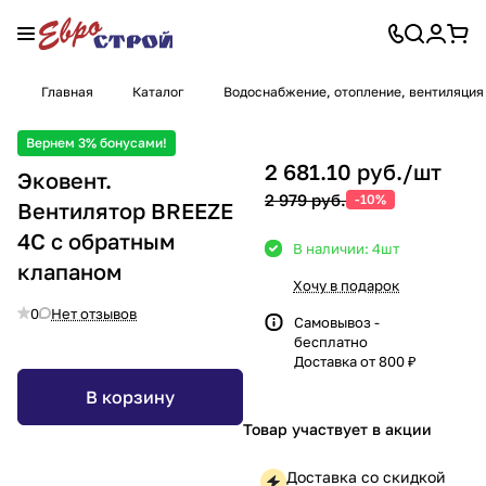
Главная
Каталог
Водоснабжение, отопление, вентиляция
Вернем 3% бонусами!
2 681.10 руб./
шт
Эковент.
2 979 руб.
-10%
Вентилятор BREEZE
4C с обратным
В наличии: 4
шт
клапаном
Хочу в подарок
0
Нет отзывов
Самовывоз -
бесплатно
Доставка от 800 ₽
В корзину
Товар участвует в акции
Доставка со скидкой