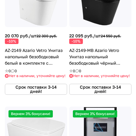
душа, но и широкий спектр сантехнической
керамики, включая унитазы, мойки и раковины, а
также ванны, мебель, зеркала и аксессуары для
ванной комнаты.
20 070 руб./
шт
22 095 руб./
шт
22 300 руб.
24 550 руб.
-10%
-10%
AZ-2149 Azario Vetro Унитаз
AZ-2149-MB Azario Vetro
напольный безободковый
Унитаз напольный
белый в комплекте с
безободковый чёрный
сиденьем микролиф
матовый в комплекте с
0
0
0
0
сиденьем микролиф
Нет в наличии, уточняйте цену!
Нет в наличии, уточняйте цену!
Срок поставки 3-14
Срок поставки 3-14
дней!
дней!
Вернем 3% бонусами!
Вернем 3% бонусами!