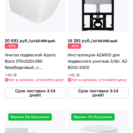
20 691 руб./
шт
16 281 руб./
шт
22 990 руб.
18 090 руб.
-10%
-10%
Унитаз подвесной Azario
Инсталляция AZARIO для
Boca 370х520х360
подвесного унитаза 3/6л. AZ-
безободковый, с
8010-1000
быстросъемным сиденьем
0
0
0
0
микролифт (AZ-2002)
Нет в наличии, уточняйте цену!
Нет в наличии, уточняйте цену!
Срок поставки 3-14
Срок поставки 3-14
дней!
дней!
Вернем 3% бонусами!
Вернем 3% бонусами!