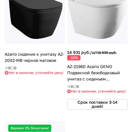
14 931 руб./
шт
16 590 руб.
Azario сидение к унитазу AZ-
-10%
2002-MB черное матовое
AZ-2196D Azario GENO
0
0
Подвесной безободковый
Нет в наличии, уточняйте цену!
унитаз с сиденьем
дюропласт- мироклифт
0
0
ультра -тонкая
Нет в наличии, уточняйте цену!
Срок поставки 3-14
дней!
Вернем 3% бонусами!