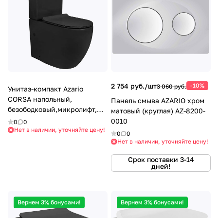
2 754 руб./
шт
-10%
3 060 руб.
Унитаз-компакт Azario
CORSA напольный,
Панель смыва AZARIO хром
безободковый,микролифт,
матовый (круглая) AZ-8200-
черный матовый (AZ-2062S-
0010
0
0
MB)
Нет в наличии, уточняйте цену!
0
0
Нет в наличии, уточняйте цену!
Срок поставки 3-14
дней!
Вернем 3% бонусами!
Вернем 3% бонусами!