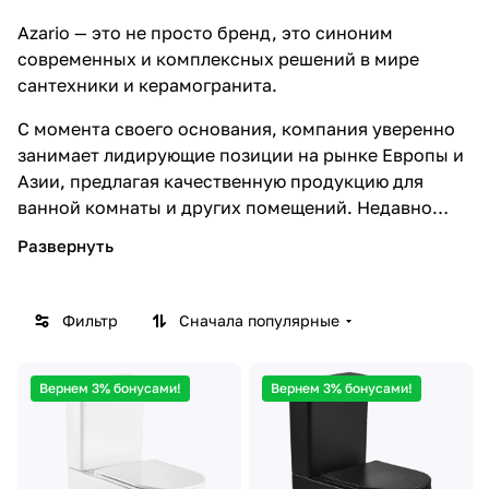
Azario — это не просто бренд, это синоним
современных и комплексных решений в мире
сантехники и керамогранита.
С момента своего основания, компания уверенно
занимает лидирующие позиции на рынке Европы и
Азии, предлагая качественную продукцию для
ванной комнаты и других помещений. Недавно
бренд вышел и на российский рынок. А купить
практически весь перечень продукции компании
вы можете в нашем официальном магазине.
Фильтр
Сначала популярные
История Azario началась в 1996 году с выпуска
первых душевых ограждений, которые сразу
завоевали популярность благодаря своему
Вернем 3% бонусами!
Вернем 3% бонусами!
качеству и дизайну. С тех пор компания неустанно
расширяла ассортимент. Сегодня под маркой
Azario производятся не только ограждения для