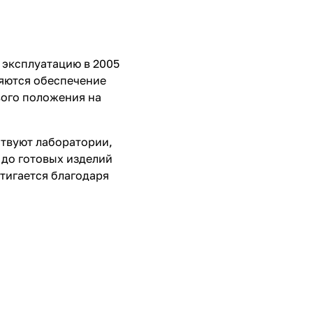
 эксплуатацию в 2005
ляются обеспечение
вого положения на
ствуют лаборатории,
 до готовых изделий
тигается благодаря
й, позволяет создавать
ристиками.
 и коллекции: