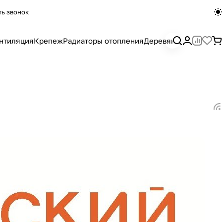
ть звонок
нтиляция
Крепеж
Радиаторы отопления
Деревянный погона