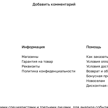
Добавить комментарий
ом и поставляется во все регионы России через собст
оруссию, Киргизию, Узбекистан, Грузию, Азербайджан,
Информация
Помощь
Магазины
Как заказат
Гарантия на товар
Условия опл
 самым жестким требованиям и стандартам, о чем свид
Реквизиты
Условия дос
ва.
Политика конфиденциальности
Возврат и о
Бонусная п
Новоселам
Дисконтная 
ими специалистами и третьими лицами, для анализа событий