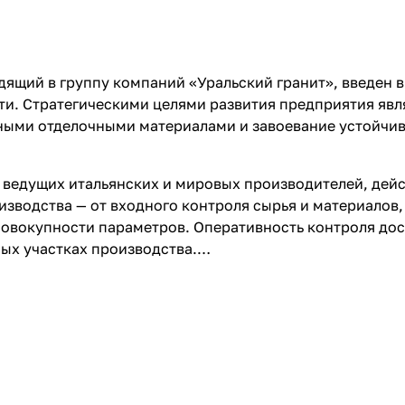
ящий в группу компаний «Уральский гранит», введен в
ти. Стратегическими целями развития предприятия яв
ными отделочными материалами и завоевание устойчи
 ведущих итальянских и мировых производителей, дей
изводства — от входного контроля сырья и материалов,
совокупности параметров. Оперативность контроля дос
ых участках производства.
ванное на применении новых прогрессивных технологи
шего класса с отличными эксплуатационными характе
роизводятся и реализуются следующие торговые марки