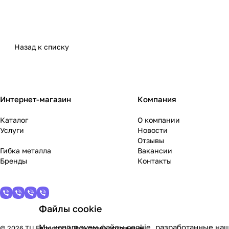
Уральская палитра
Уральские фасады
Стандарт
Усиленный
Назад к списку
Геометрия
Продукция завода пользуется стабильно высоким спрос
Осуществляются экспортные поставки в Казахстан, Бел
Интернет-магазин
Компания
Евросоюза.
Каталог
О компании
Услуги
Новости
Качество керамогранита «Уральский гранит» отвечает
Отзывы
заводом международные сертификаты контроля качест
Гибка металла
Вакансии
Бренды
Контакты
Файлы cookie
Мы используем файлы cookie, разработанные наш
© 2026 ТЦ Еврострой. Все права сохранены.