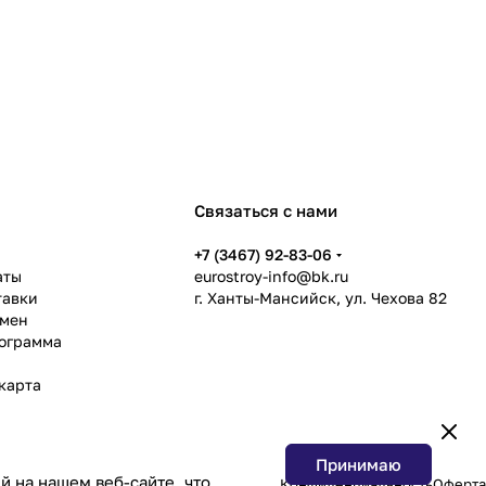
венную дилерскую сеть.
 а также страны
Связаться с нами
ь
+7 (3467) 92-83-06
аты
eurostroy-info@bk.ru
етельствуют полученные
тавки
г. Ханты-Мансийск, ул. Чехова 82
бмен
рограмма
карта
Принимаю
 на нашем веб-сайте, что
Конфиденциальность
Оферта