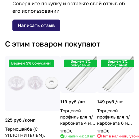
Совершите покупку и оставьте свой отзыв об
его использовании
Написать отзыв
С этим товаром покупают
Вернем 3%
Вернем 3%
Вернем 3% бонусами!
бонусами!
бонусами!
149 руб./
шт
119 руб./
шт
Торцевой
Торцевой
профиль для п/
профиль для п/
325 руб./
комп
карбоната 6 мм.
карбоната 4 мм.
Термошайба (С
(2,1 м)
(2,1 м)
0
0
0
0
УПЛОТНИТЕЛЕМ),
прозрачный
прозрачный
Нет в наличии, уточ
В наличии: 19
шт