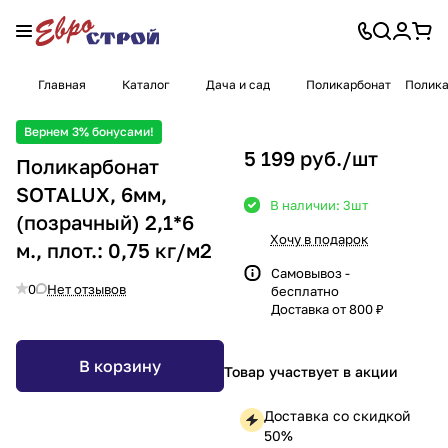
Главная
Каталог
Дача и сад
Поликарбонат
Полика
Вернем 3% бонусами!
5 199 руб./
шт
Поликарбонат
SOTALUX, 6мм,
В наличии: 3
шт
(позрачный) 2,1*6
Хочу в подарок
м., плот.: 0,75 кг/м2
Самовывоз -
0
Нет отзывов
бесплатно
Доставка от 800 ₽
В корзину
Товар участвует в акции
Доставка со скидкой
50%