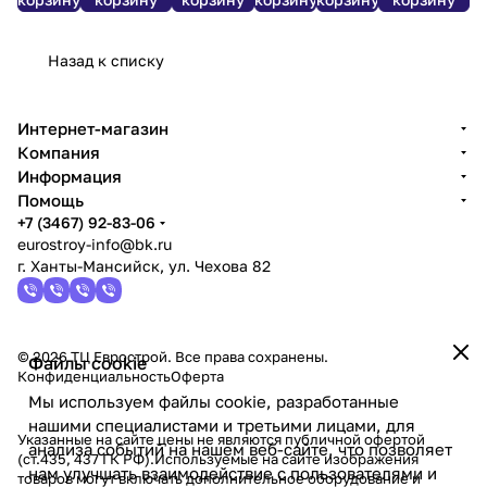
0,48 кг/
1,05 кг/м,
0,65 кг/м,
пог./
м2
гаран. 20
гаран. 20
метрами)
лет
лет
Назад к списку
Интернет-магазин
Компания
Информация
Помощь
+7 (3467) 92-83-06
eurostroy-info@bk.ru
г. Ханты-Мансийск, ул. Чехова 82
© 2026 ТЦ Еврострой. Все права сохранены.
Файлы cookie
Конфиденциальность
Оферта
Мы используем файлы cookie, разработанные
нашими специалистами и третьими лицами, для
Указанные на сайте цены не являются публичной офертой
анализа событий на нашем веб-сайте, что позволяет
(ст.435, 437 ГК РФ).Используемые на сайте изображения
нам улучшать взаимодействие с пользователями и
товаров могут включать дополнительное оборудование и