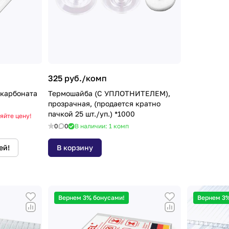
325 руб./
комп
/карбоната
Термошайба (С УПЛОТНИТЕЛЕМ),
прозрачная, (продается кратно
пачкой 25 шт./уп.) *1000
яйте цену!
0
0
В наличии: 1
комп
ей!
В корзину
Вернем 3% бонусами!
Вернем 3%