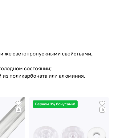
ими же светопропускными свойствами;
 холодном состоянии;
 из поликарбоната или алюминия.
Вернем 3% бонусами!