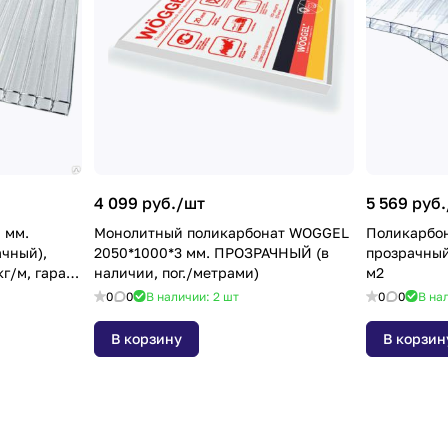
4 099 руб./
шт
5 569 руб.
 мм.
Монолитный поликарбонат WOGGEL
Поликарбон
чный),
2050*1000*3 мм. ПРОЗРАЧНЫЙ (в
прозрачный 2,1-6м. нагрузка 0,8 
 кг/м, гаран.
наличии, пог./метрами)
м2
0
0
В наличии: 2
шт
0
0
В на
В корзину
В корзин