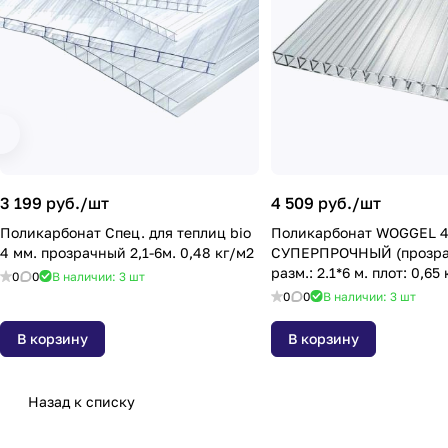
3 199 руб./
шт
4 509 руб./
шт
Поликарбонат Спец. для теплиц bio
Поликарбонат WOGGEL 4
4 мм. прозрачный 2,1-6м. 0,48 кг/м2
СУПЕРПРОЧНЫЙ (прозра
разм.: 2.1*6 м. плот: 0,65
0
0
В наличии: 3
шт
20 лет
0
0
В наличии: 3
шт
В корзину
В корзину
Назад к списку