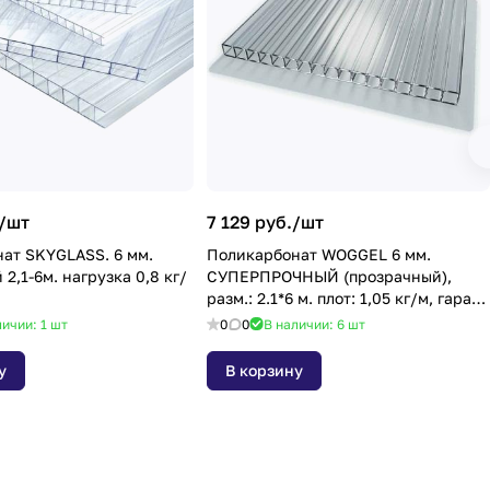
/
шт
7 129 руб./
шт
ат SKYGLASS. 6 мм.
Поликарбонат WOGGEL 6 мм.
кг/
СУПЕРПРОЧНЫЙ (прозрачный),
разм.: 2.1*6 м. плот: 1,05 кг/м, гаран.
20 лет
личии: 1
шт
0
0
В наличии: 6
шт
у
В корзину