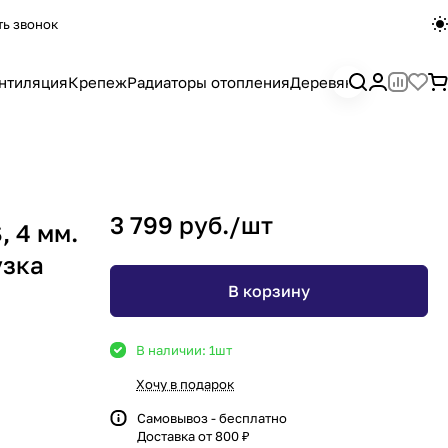
ть звонок
нтиляция
Крепеж
Радиаторы отопления
Деревянный погона
3 799 руб./
шт
 4 мм.
узка
В корзину
В наличии: 1
шт
Хочу в подарок
Самовывоз - бесплатно
Доставка от 800 ₽