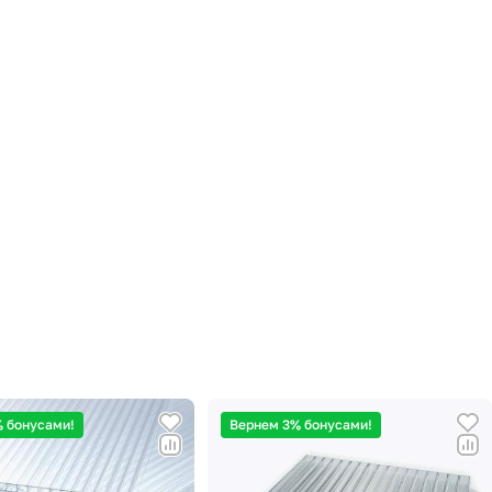
 бонусами!
Вернем 3% бонусами!