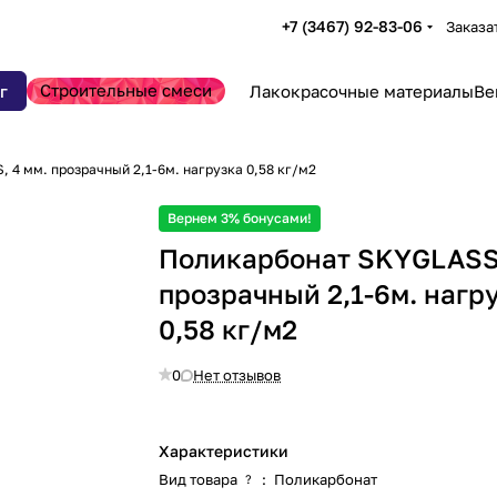
+7 (3467) 92-83-06
Заказа
Строительные смеси
г
Лакокрасочные материалы
Ве
 4 мм. прозрачный 2,1-6м. нагрузка 0,58 кг/м2
Вернем 3% бонусами!
Поликарбонат SKYGLASS,
прозрачный 2,1-6м. нагр
0,58 кг/м2
0
Нет отзывов
Характеристики
Вид товара
:
Поликарбонат
?