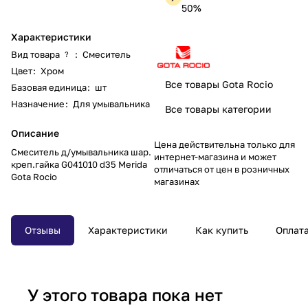
50%
Характеристики
Вид товара
:
Смеситель
?
Цвет
:
Хром
Все товары Gota Rocio
Базовая единица
:
шт
Назначение
:
Для умывальника
Все товары категории
Описание
Цена действительна только для
Смеситель д/умывальника шар.
интернет-магазина и может
креп.гайка G041010 d35 Merida
отличаться от цен в розничных
Gota Rocio
магазинах
Отзывы
Характеристики
Как купить
Оплат
У этого товара пока нет