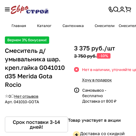
Главная
Каталог
Сантехника
Смесители
Смесител
Вернем 3% бонусами!
3 375 руб./
шт
Смеситель д/
3 750 руб.
-10%
умывальника шар.
креп.гайка G041010
Нет в наличии, уточняйте ц
d35 Merida Gota
Хочу в подарок
Rocio
Самовывоз -
бесплатно
0
Нет отзывов
Доставка от 800 ₽
Арт.
041010-GOTA
Товар участвует в акции
Срок поставки 3-14
дней!
Доставка со скидкой