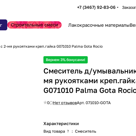
+7 (3467) 92-83-06
Заказа
Строительные смеси
г
Лакокрасочные материалы
Ве
с 2-мя рукоятками креп.гайка G071010 Palma Gota Rocio
Вернем 3% бонусами!
Смеситель д/умывальник
мя рукоятками креп.гайк
G071010 Palma Gota Roci
0
Нет отзывов
Арт.
071010-GOTA
Характеристики
Вид товара
:
Смеситель
?