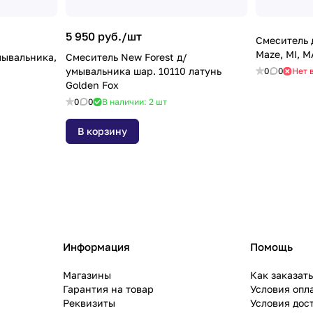
5 950 руб./
шт
Смеситель 
Maze, MI, 
мывальника,
Смеситель New Forest д/
умывальника шар. 10110 латунь
0
0
Нет 
Golden Fox
0
0
В наличии: 2
шт
В корзину
Информация
Помощь
Магазины
Как заказат
Гарантия на товар
Условия опл
Реквизиты
Условия дос