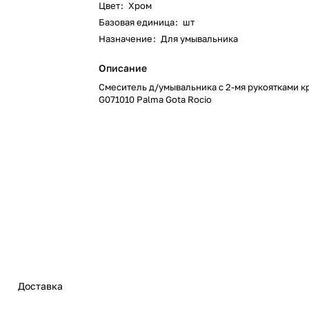
Цвет
:
Хром
Базовая единица
:
шт
Назначение
:
Для умывальника
Описание
Смеситель д/умывальника с 2-мя рукоятками к
G071010 Palma Gota Rocio
Доставка