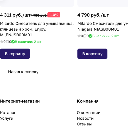
4 311 руб./
шт
4 790 руб./
шт
-10%
4 790 руб.
Milardo Смеситель для умывальника,
Milardo Смеситель для у
глянцевый хром, Enjoy,
Niagara NIASB00M01
MI,ENJSB00M01
0
0
В наличии: 2
шт
0
0
В наличии: 2
шт
В корзину
В корзину
Назад к списку
Интернет-магазин
Компания
Каталог
О компании
Услуги
Новости
Отзывы