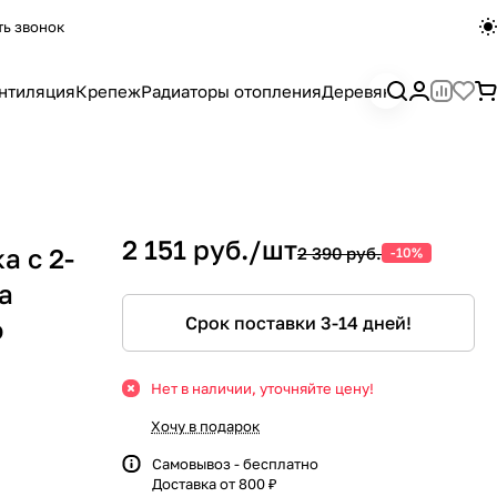
ть звонок
нтиляция
Крепеж
Радиаторы отопления
Деревянный погона
2 151 руб./
шт
а с 2-
2 390 руб.
-10%
а
Срок поставки 3-14 дней!
o
Нет в наличии, уточняйте цену!
Хочу в подарок
Самовывоз - бесплатно
Доставка от 800 ₽