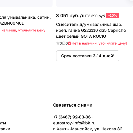
3 051 руб./
шт
-10%
3 390 руб.
для умывальника, сатин,
MAZBN00M01
Смеситель д/умывальника шар.
креп. гайка G222110 d35 Capricho
в наличии, уточняйте цену!
цвет белый GOTA ROCIO
0
0
Нет в наличии, уточняйте цену!
Срок поставки 3-14 дней!
Связаться с нами
ь
+7 (3467) 92-83-06
аты
eurostroy-info@bk.ru
тавки
г. Ханты-Мансийск, ул. Чехова 82