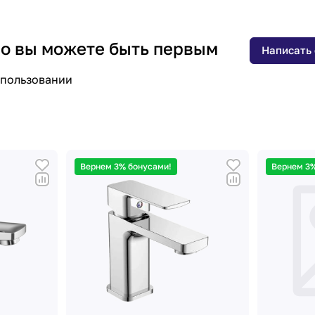
 но вы можете быть первым
Написать
спользовании
Вернем 3% бонусами!
Вернем 3%