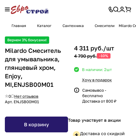
Главная
Каталог
Сантехника
Смесители
Milardo 
Вернем 3% бонусами!
4 311 руб./
шт
Milardo Смеситель
4 790 руб.
-10%
для умывальника,
глянцевый хром,
В наличии: 2
шт
Enjoy,
Хочу в подарок
MI,ENJSB00M01
Самовывоз -
бесплатно
0
Нет отзывов
Доставка от 800 ₽
Арт.
ENJSB00M01
Товар участвует в акции
В корзину
Доставка со скидкой