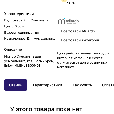
50%
Характеристики
Вид товара
:
Смеситель
?
Цвет
:
Хром
Все товары Milardo
Базовая единица
:
шт
Назначение
:
Для умывальника
Все товары категории
Описание
Цена действительна только для
Milardo Смеситель для
интернет-магазина и может
умывальника, глянцевый хром,
отличаться от цен в розничных
Enjoy, MI,ENJSB00M01
магазинах
Отзывы
Характеристики
Как купить
Оплат
У этого товара пока нет