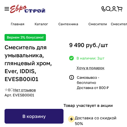
Главная
Каталог
Сантехника
Смесители
Смесител
Вернем 3% бонусами!
9 490 руб./
шт
Смеситель для
умывальника,
В наличии: 3
шт
глянцевый хром,
Хочу в подарок
Ever, IDDIS,
Самовывоз -
EVESB00i01
бесплатно
Доставка от 800 ₽
0
Нет отзывов
Арт.
EVESB00i01
Товар участвует в акции
В корзину
Доставка со скидкой
50%