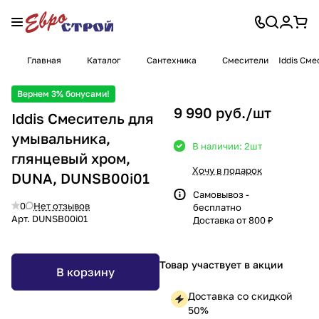
Главная
Каталог
Сантехника
Смесители
Iddis См
Вернем 3% бонусами!
9 990 руб./
шт
Iddis Смеситель для
умывальника,
В наличии: 2
шт
глянцевый хром,
Хочу в подарок
DUNA, DUNSB00i01
Самовывоз -
0
Нет отзывов
бесплатно
Арт.
DUNSB00i01
Доставка от 800 ₽
Товар участвует в акции
В корзину
Доставка со скидкой
50%