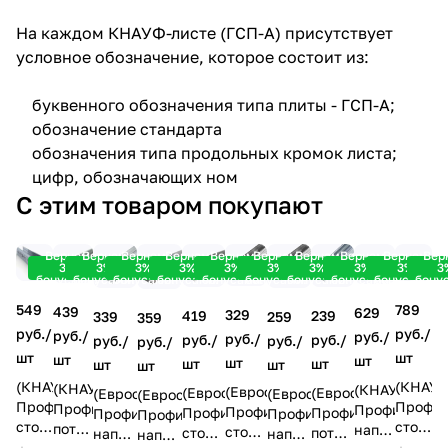
На каждом КНАУФ-листе (ГСП-А) присутствует
условное обозначение, которое состоит из:
буквенного обозначения типа плиты - ГСП-А;
обозначение стандарта
обозначения типа продольных кромок листа;
цифр, обозначающих ном
С этим товаром покупают
Вернем
Вернем
Вернем
Вернем
Вернем
Вернем
Вернем
Вернем
Вернем
Вер
3%
3%
3%
3%
3%
3%
3%
3%
3%
3
бонусами!
бонусами!
бонусами!
бонусами!
бонусами!
бонусами!
бонусами!
бонусами!
бонусами!
бону
549
789
439
629
329
419
239
339
259
359
руб./
руб./
руб./
руб./
руб./
руб./
руб./
руб./
руб./
руб./
шт
шт
шт
шт
шт
шт
шт
шт
шт
шт
(КНАУФ)
(КНАУФ
(КНАУФ)
(КНАУФ)
(Евростандарт)
(Евростандарт)
(Евростандарт)
(Евростандарт)
(Евростандарт)
(Евростандарт)
Профиль
Профил
Профиль
Профиль
Профиль
Профиль
Профиль
Профиль
Профиль
Профиль
стоечный
стоечн
потолочный
направляющ
стоечный
стоечный
потолочный
направляющий
направляющий
направляющий
д/
д/