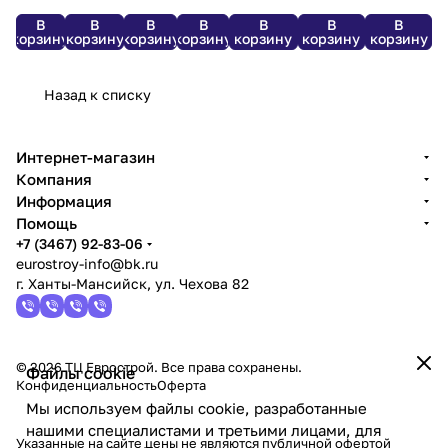
*74
мм.
мм.
шт/пал.)
шт/пал.)
шт/пал.)
В
В
В
В
В
В
В
Knauf
Кнауф
корзину
корзину
корзину
корзину
корзину
корзину
корзину
*96
Назад к списку
Интернет-магазин
Компания
Информация
Помощь
+7 (3467) 92-83-06
eurostroy-info@bk.ru
г. Ханты-Мансийск, ул. Чехова 82
© 2026 ТЦ Еврострой. Все права сохранены.
Файлы cookie
Конфиденциальность
Оферта
Мы используем файлы cookie, разработанные
нашими специалистами и третьими лицами, для
Указанные на сайте цены не являются публичной офертой