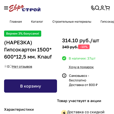
Главная
Каталог
Строительные материалы
Гипсокар
Вернем 3% бонусами!
314.10 руб./
шт
(НАРЕЗКА)
349 руб.
-10%
Гипсокартон 1500*
600*12,5 мм. Knauf
В наличии: 37
шт
0
Нет отзывов
Хочу в подарок
Самовывоз -
бесплатно
Доставка от 800 ₽
В корзину
Товар участвует в акции
Характеристики
Доставка со скидкой