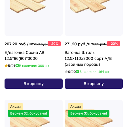
207.20 руб./
шт
-20%
271.20 руб./
шт
-20%
259 руб.
339 руб.
Е/вагонка Сосна АВ
Вагонка Штиль
12,5*96(90)*3000
12,5х110х3000 сорт А/В
(хвойные породы)
5
1
В наличии: 300
шт
0
0
В наличии: 164
шт
В корзину
В корзину
Акция
Акция
Вернем 3% бонусами!
Вернем 3% бонусами!