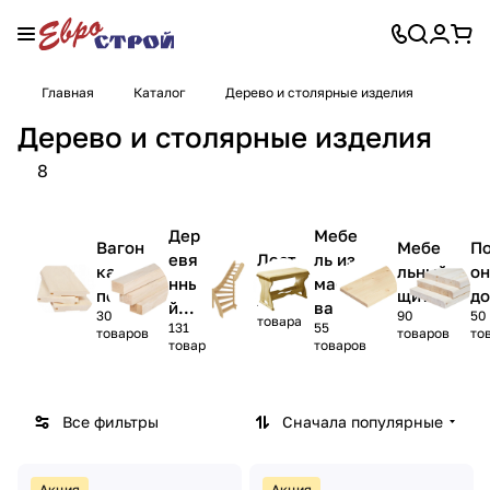
Главная
Каталог
Дерево и столярные изделия
Дерево и столярные изделия
8
Дер
Мебе
Вагон
Мебе
П
евя
Лест
ль из
ка,
льный
о
нны
ницы
масси
полок
щит
до
42
й
ва
30
90
50
товара
131
55
пого
товаров
товаров
то
товар
товаров
наж
Все фильтры
Сначала популярные
Акция
Акция