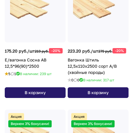
175.20 руб./
шт
-20%
223.20 руб./
шт
-20%
219 руб.
279 руб.
Е/вагонка Сосна АВ
Вагонка Штиль
12,5*96(90)*2500
12,5х110х2500 сорт А/В
(хвойные породы)
5
1
В наличии: 239
шт
0
0
В наличии: 317
шт
В корзину
В корзину
Акция
Акция
Вернем 3% бонусами!
Вернем 3% бонусами!