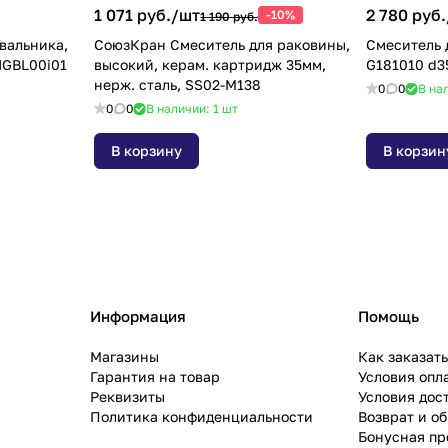
1 071 руб./
шт
2 780 руб.
-10%
1 190 руб.
вальника,
СоюзКран Смеситель для раковины,
Смеситель 
ый матовый, Aiger, AIGBL00i01
высокий, керам. картридж 35мм,
G181010 d35
нерж. сталь, SS02-M138
0
0
В на
0
0
В наличии: 1
шт
В корзину
В корзин
Информация
Помощь
Магазины
Как заказат
Гарантия на товар
Условия опл
Реквизиты
Условия дос
Политика конфиденциальности
Возврат и о
Бонусная п