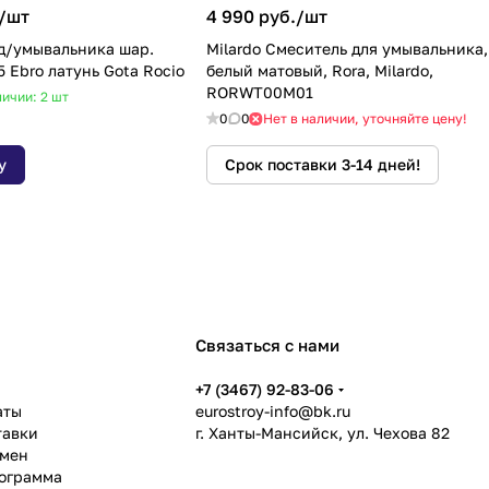
/
шт
4 990 руб./
шт
д/умывальника шар.
Milardo Смеситель для умывальника,
 Ebro латунь Gota Rocio
белый матовый, Rora, Milardo,
RORWT00M01
личии: 2
шт
0
0
Нет в наличии, уточняйте цену!
у
Срок поставки 3-14 дней!
Связаться с нами
ь
+7 (3467) 92-83-06
аты
eurostroy-info@bk.ru
тавки
г. Ханты-Мансийск, ул. Чехова 82
бмен
рограмма