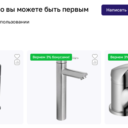
 но вы можете быть первым
Написать
спользовании
Вернем 3% бонусами!
Вернем 3%