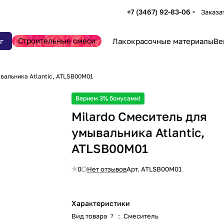
+7 (3467) 92-83-06
Заказа
Строительные смеси
г
Лакокрасочные материалы
Ве
вальника Atlantic, ATLSB00M01
Вернем 3% бонусами!
Milardo Смеситель для
умывальника Atlantic,
ATLSB00M01
0
Нет отзывов
Арт.
ATLSB00M01
Характеристики
Вид товара
:
Смеситель
?