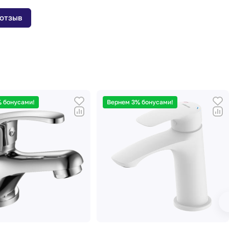
 отзыв
 бонусами!
Вернем 3% бонусами!